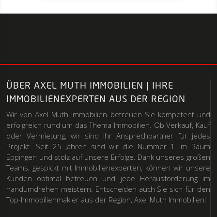
ÜBER AXEL MUTH IMMOBILIEN | IHRE
IMMOBILIENEXPERTEN AUS DER REGION
Wir von Axel Muth Immobilien betreuen Sie kompetent und
erfolgreich rund um das Thema Immobilien. Ob Verkauf, Kauf
oder Vermietung, wir sind Ihr Ansprechpartner für jedes
Projekt. Seit 25 Jahren sind wir die Nummer 1 im Raum
Eppingen und stolz auf unsere Erfolge. Dank unseres großen
Teams, gespickt mit Immobilienexperten, können wir unsere
Kunden optimal betreuen und jede Herausforderung im
handumdrehen meistern. Entscheiden auch Sie sich für den
Top-Immobilienmakler aus der Region, Axel Muth Immobilien!