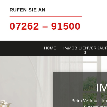
RUFEN SIE AN
07262 – 91500
HOME
IMMOBILIENVERKAU
I
Beim Verkauf Ihr