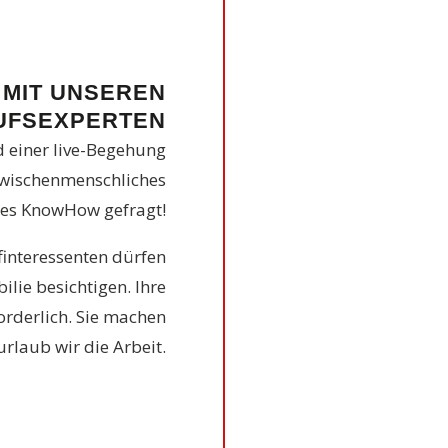
 MIT UNSEREN
UFSEXPERTEN
d einer live-Begehung
zwischenmenschliches
hes KnowHow gefragt!
finteressenten dürfen
ie besichtigen. Ihre
orderlich. Sie machen
rlaub wir die Arbeit.