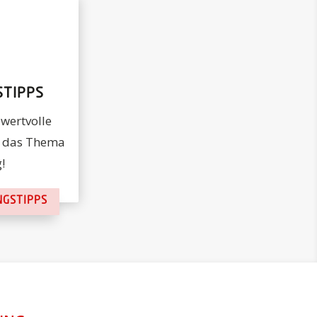
STIPPS
 wertvolle
m das Thema
!
NGSTIPPS