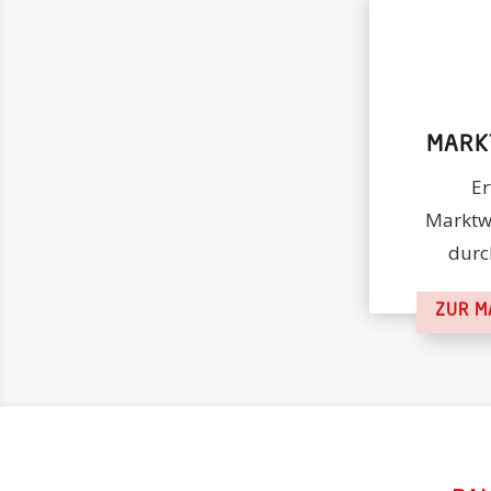
MARK
Er
Marktwe
durc
ZUR M