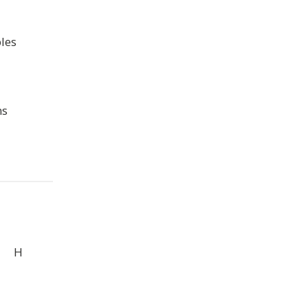
les
ns
H