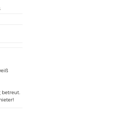
s
weiß
 betreut.
ieter!