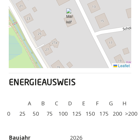
Leaflet
ENERGIEAUSWEIS
A+
A
B
C
D
E
F
G
H
0
25
50
75
100
125
150
175
200
>200
Baujahr
2026